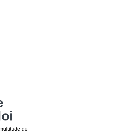
e
oi
multitude de