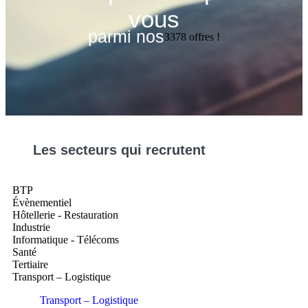
vous
parmi nos
3378
offres !
Les
secteurs
qui recrutent
BTP
Évènementiel
Hôtellerie - Restauration
Industrie
Informatique - Télécoms
Santé
Tertiaire
Transport – Logistique
Transport – Logistique