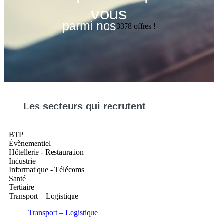
vous
parmi nos
3378
offres !
Les
secteurs
qui recrutent
BTP
Évènementiel
Hôtellerie - Restauration
Industrie
Informatique - Télécoms
Santé
Tertiaire
Transport – Logistique
Transport – Logistique